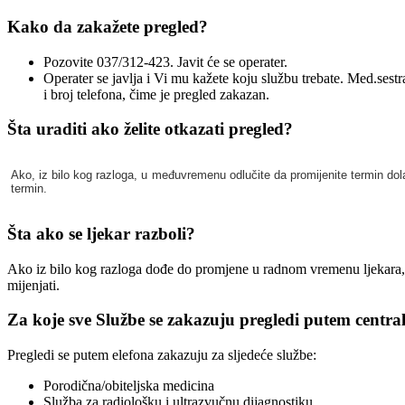
Kako da zakažete pregled?
Pozovite 037/312-423. Javit će se operater.
Operater se javlja i Vi mu kažete koju službu trebate. Med.sest
i broj telefona, čime je pregled zakazan.
Šta uraditi ako želite otkazati pregled?
Ako, iz bilo kog razloga, u međuvremenu odlučite da promijenite termin dol
termin.
Šta ako se ljekar razboli?
Ako iz bilo kog razloga dođe do promjene u radnom vremenu ljekara, m
mijenjati.
Za koje sve Službe se zakazuju pregledi putem centr
Pregledi se putem elefona zakazuju za sljedeće službe:
Porodična/obiteljska medicina
Služba za radiološku i ultrazvučnu dijagnostiku