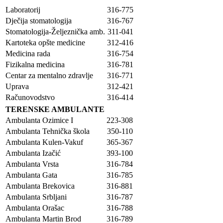
Laboratorij
316-775
Dječija stomatologija
316-767
Stomatologija-Željeznička amb.
311-041
Kartoteka opšte medicine
312-416
Medicina rada
316-754
Fizikalna medicina
316-781
Centar za mentalno zdravlje
316-771
Uprava
312-421
Računovodstvo
316-414
TERENSKE AMBULANTE
Ambulanta Ozimice I
223-308
Ambulanta Tehnička škola
350-110
Ambulanta Kulen-Vakuf
365-367
Ambulanta Izačić
393-100
Ambulanta Vrsta
316-784
Ambulanta Gata
316-785
Ambulanta Brekovica
316-881
Ambulanta Srbljani
316-787
Ambulanta Orašac
316-788
Ambulanta Martin Brod
316-789