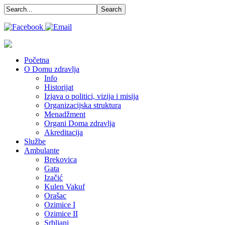
Početna
O Domu zdravlja
Info
Historijat
Izjava o politici, vizija i misija
Organizacijska struktura
Menadžment
Organi Doma zdravlja
Akreditacija
Službe
Ambulante
Brekovica
Gata
Izačić
Kulen Vakuf
Orašac
Ozimice I
Ozimice II
Srbljani