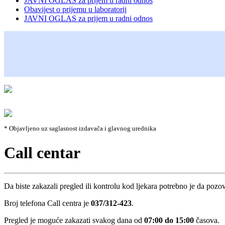
JAVNI OGLAS za prijem u radni odnos
Obavijest o prijemu u laboratorij
JAVNI OGLAS za prijem u radni odnos
* Objavljeno uz saglasnost izdavača i glavnog urednika
Call centar
Da biste zakazali pregled ili kontrolu kod ljekara potrebno je da pozo
Broj telefona Call centra je
037/312-423
.
Pregled je moguće zakazati svakog dana od
07:00 do 15:00
časova.