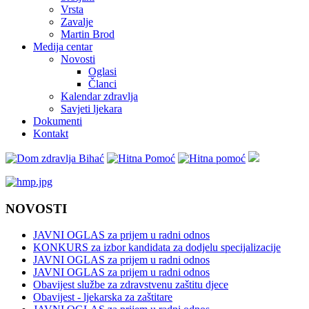
Vrsta
Zavalje
Martin Brod
Medija centar
Novosti
Oglasi
Članci
Kalendar zdravlja
Savjeti ljekara
Dokumenti
Kontakt
NOVOSTI
JAVNI OGLAS za prijem u radni odnos
KONKURS za izbor kandidata za dodjelu specijalizacije
JAVNI OGLAS za prijem u radni odnos
JAVNI OGLAS za prijem u radni odnos
Obavijest službe za zdravstvenu zaštitu djece
Obavijest - ljekarska za zaštitare