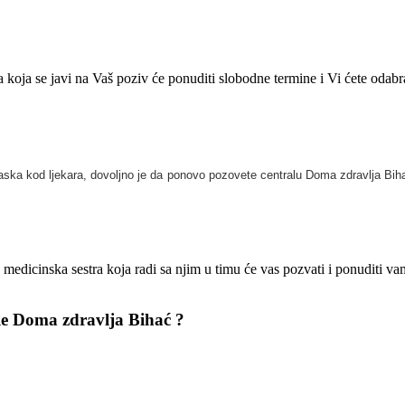
ra koja se javi na Vaš poziv će ponuditi slobodne termine i Vi ćete odab
aska kod ljekara, dovoljno je da ponovo pozovete centralu Doma zdravlja Bihać
edicinska sestra koja radi sa njim u timu će vas pozvati i ponuditi va
ale Doma zdravlja Bihać ?