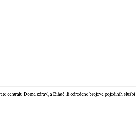
vete centralu Doma zdravlja Bihać ili određene brojeve pojedinih službi