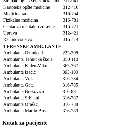
Stomatologija-Željeznička amb.
311-041
Kartoteka opšte medicine
312-416
Medicina rada
316-754
Fizikalna medicina
316-781
Centar za mentalno zdravlje
316-771
Uprava
312-421
Računovodstvo
316-414
TERENSKE AMBULANTE
Ambulanta Ozimice I
223-308
Ambulanta Tehnička škola
350-110
Ambulanta Kulen-Vakuf
365-367
Ambulanta Izačić
393-100
Ambulanta Vrsta
316-784
Ambulanta Gata
316-785
Ambulanta Brekovica
316-881
Ambulanta Srbljani
316-787
Ambulanta Orašac
316-788
Ambulanta Martin Brod
316-789
Kutak za pacijente