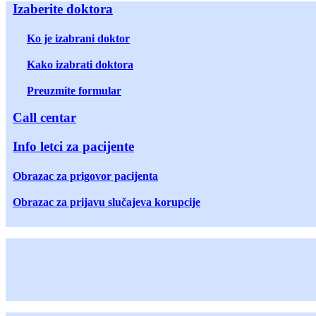
Izaberite doktora
Ko je izabrani doktor
Kako izabrati doktora
Preuzmite formular
Call centar
Info letci za pacijente
Obrazac za prigovor pacijenta
Obrazac za prijavu slučajeva korupcije