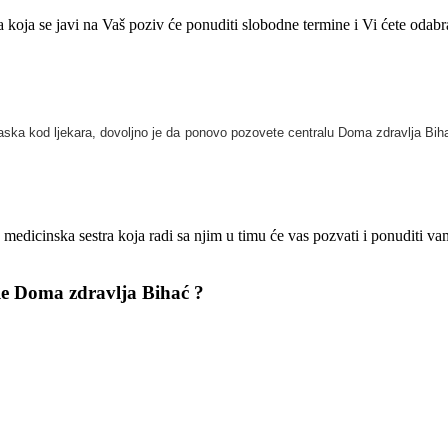
ra koja se javi na Vaš poziv će ponuditi slobodne termine i Vi ćete odab
aska kod ljekara, dovoljno je da ponovo pozovete centralu Doma zdravlja Bihać
edicinska sestra koja radi sa njim u timu će vas pozvati i ponuditi va
ale Doma zdravlja Bihać ?