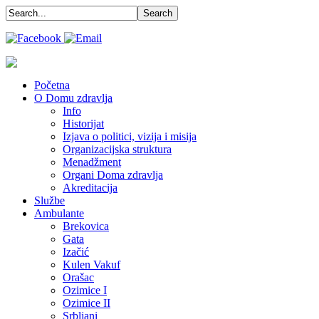
Početna
O Domu zdravlja
Info
Historijat
Izjava o politici, vizija i misija
Organizacijska struktura
Menadžment
Organi Doma zdravlja
Akreditacija
Službe
Ambulante
Brekovica
Gata
Izačić
Kulen Vakuf
Orašac
Ozimice I
Ozimice II
Srbljani