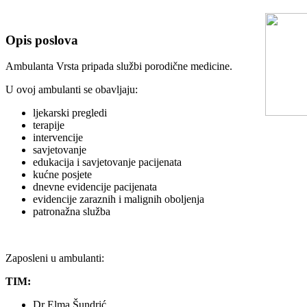
Opis poslova
Ambulanta Vrsta pripada službi porodične medicine.
U ovoj ambulanti se obavljaju:
ljekarski pregledi
terapije
intervencije
savjetovanje
edukacija i savjetovanje pacijenata
kućne posjete
dnevne evidencije pacijenata
evidencije zaraznih i malignih oboljenja
patronažna služba
Zaposleni u ambulanti:
TIM:
Dr Elma Šundrić