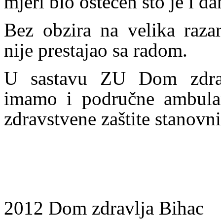
mjeri bio oštećen što je i d
Bez obzira na velika raza
nije prestajao sa radom.
U sastavu ZU Dom zdravl
imamo i područne ambulan
zdravstvene zaštite stanovn
2012 Dom zdravlja Bihac