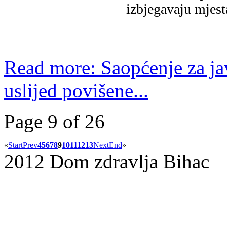
izbjegavaju mjest
Read more: Saopćenje za ja
uslijed povišene...
Page 9 of 26
«
Start
Prev
4
5
6
7
8
9
10
11
12
13
Next
End
»
2012 Dom zdravlja Bihac