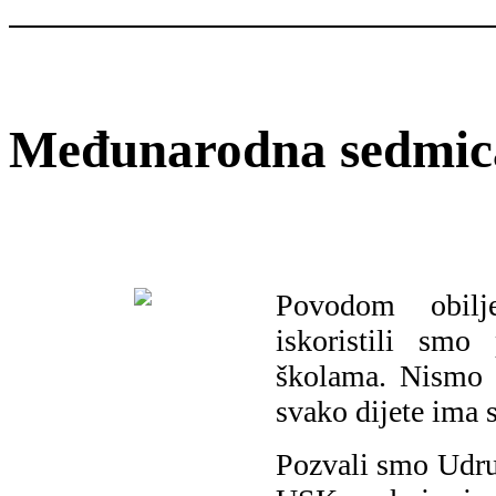
Međunarodna sedmica
Povodom obilj
iskoristili sm
školama. Nismo z
svako dijete ima s
Pozvali smo Udruž