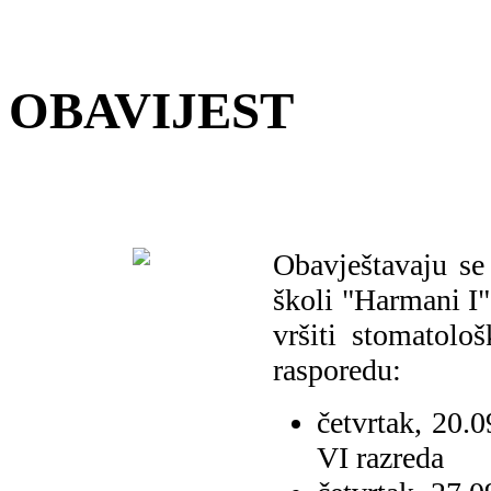
OBAVIJEST
Obavještavaju se
školi "Harmani I
vršiti stomatolo
rasporedu:
četvrtak, 20.0
VI razreda