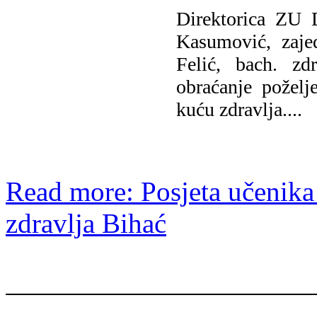
Direktorica ZU D
Kasumović, zaj
Felić, bach. zd
obraćanje poželj
kuću zdravlja....
Read more: Posjeta učeni
zdravlja Bihać