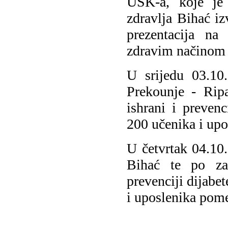
USK-a, koje je
zdravlja Bihać iz
prezentacija na
zdravim načinom 
U srijedu 03.10
Prekounje - Ripa
ishrani i prevenc
200 učenika i upo
U četvrtak 04.10
Bihać te po zav
prevenciji dijabe
i uposlenika pome