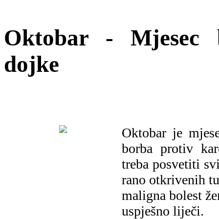
Oktobar - Mjesec 
dojke
Oktobar je mjes
borba protiv ka
treba posvetiti sv
rano otkrivenih 
maligna bolest že
uspješno liječi.