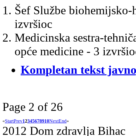
Šef Službe biohemijsko-h
izvršioc
Medicinska sestra-tehniča
opće medicine - 3 izvršio
Kompletan tekst javno
Page 2 of 26
«
Start
Prev
1
2
3
4
5
6
7
8
9
10
Next
End
»
2012 Dom zdravlja Bihac