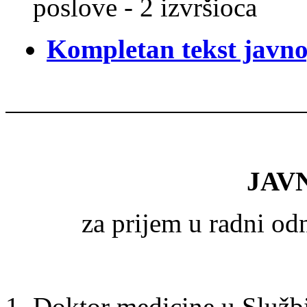
poslove - 2 izvršioca
Kompletan tekst javno
JAV
za prijem u radni o
Doktor medicine u Službi