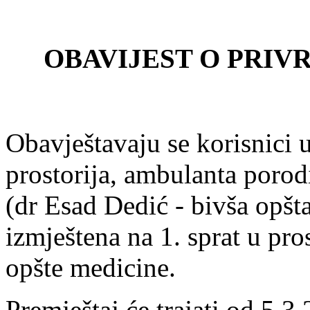
OBAVIJEST O PRI
Obavještavaju se korisnici 
prostorija, ambulanta poro
(dr Esad Dedić - bivša opšta
izmještena na 1. sprat u pro
opšte medicine.
Premještaj će trajati od 5.3