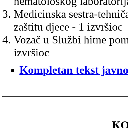
hematološkog laboratorija
Medicinska sestra-tehnič
zaštitu djece - 1 izvršioc
Vozač u Službi hitne po
izvršioc
Kompletan tekst javno
KO